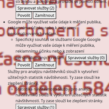
stránkou a pomáhají jí prosadit se pomocí sdílení.
Spravovat služby
(2)
Povolit
Zamítnout
Google může využívat vaše údaje k měření publika,
reklamnímu účinku nebo k zobrazení
personalizovaných reklam.
Specifický souhlas se službami Google
Google
může využívat vaše údaje k měření publika,
reklamnímu účinku nebo k zobrazení
personalizovaných reklam.
Spravovat služby
(0)
Povolit
Zamítnout
Služby pro analýzu návštěvníků slouží k vytvoření
užitečných statistik návštěvnosti. Ty zase slouží ke
zlepšení stránky.
Statistika návštěvnosti
Služby pro analýzu
návštěvníků slouží k vytvoření užitečných statistik
návštěvnosti. Ty zase slouží ke zlepšení stránky.
Spravovat služby
(1)