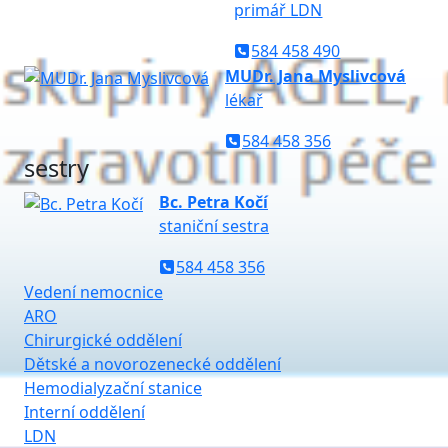
primář LDN
584 458 490
MUDr. Jana Myslivcová
lékař
584 458 356
sestry
Bc. Petra Kočí
staniční sestra
584 458 356
Vedení nemocnice
ARO
Chirurgické oddělení
Dětské a novorozenecké oddělení
Hemodialyzační stanice
Interní oddělení
LDN