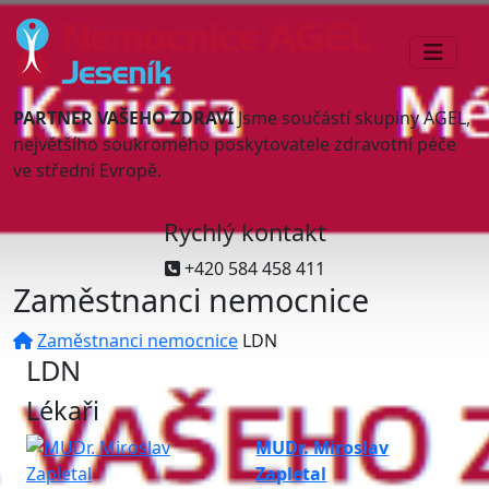
PARTNER VAŠEHO ZDRAVÍ
Jsme součástí skupiny AGEL,
největšího soukromého poskytovatele zdravotní péče
ve střední Evropě.
Rychlý kontakt
+420 584 458 411
Zaměstnanci nemocnice
Zaměstnanci nemocnice
LDN
LDN
Lékaři
MUDr. Miroslav
Zapletal