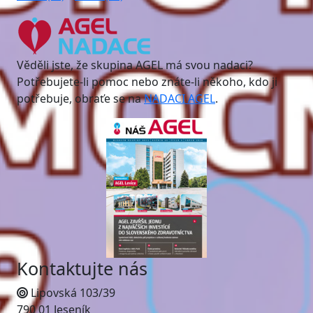
Věděli jste, že skupina AGEL má svou nadaci?
Potřebujete-li pomoc nebo znáte-li někoho, kdo ji
potřebuje, obraťe se na
NADACI AGEL
.
Kontaktujte nás
Lipovská 103/39
790 01 Jeseník