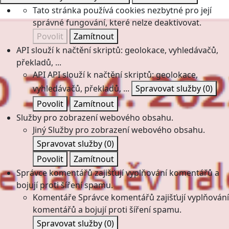
Tato stránka používá cookies nezbytné pro její
správné fungování, které nelze deaktivovat.
Povolit
Zamítnout
API slouží k načtění skriptů: geolokace, vyhledávačů,
překladů, ...
API
API slouží k načtění skriptů: geolokace,
vyhledávačů, překladů, ...
Spravovat služby
(0)
Povolit
Zamítnout
Služby pro zobrazení webového obsahu.
Jiný
Služby pro zobrazení webového obsahu.
Spravovat služby
(0)
Povolit
Zamítnout
Správce komentářů zajišťují vyplňování komentářů a
bojují proti šíření spamu.
Komentáře
Správce komentářů zajišťují vyplňování
komentářů a bojují proti šíření spamu.
Spravovat služby
(0)