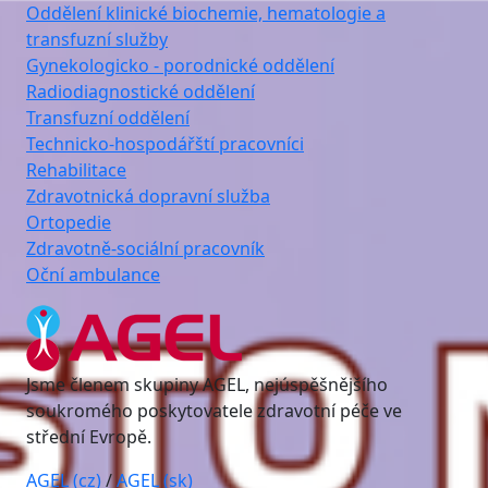
Oddělení klinické biochemie, hematologie a
transfuzní služby
Gynekologicko - porodnické oddělení
Radiodiagnostické oddělení
Transfuzní oddělení
Technicko-hospodářští pracovníci
Rehabilitace
Zdravotnická dopravní služba
Ortopedie
Zdravotně-sociální pracovník
Oční ambulance
Jsme členem skupiny AGEL, nejúspěšnějšího
soukromého poskytovatele zdravotní péče ve
střední Evropě.
AGEL (cz)
/
AGEL (sk)