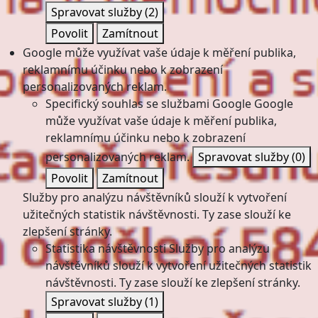
Spravovat služby
(2)
Povolit
Zamítnout
Google může využívat vaše údaje k měření publika,
reklamnímu účinku nebo k zobrazení
personalizovaných reklam.
Specifický souhlas se službami Google
Google
může využívat vaše údaje k měření publika,
reklamnímu účinku nebo k zobrazení
personalizovaných reklam.
Spravovat služby
(0)
Povolit
Zamítnout
Služby pro analýzu návštěvníků slouží k vytvoření
užitečných statistik návštěvnosti. Ty zase slouží ke
zlepšení stránky.
Statistika návštěvnosti
Služby pro analýzu
návštěvníků slouží k vytvoření užitečných statistik
návštěvnosti. Ty zase slouží ke zlepšení stránky.
Spravovat služby
(1)