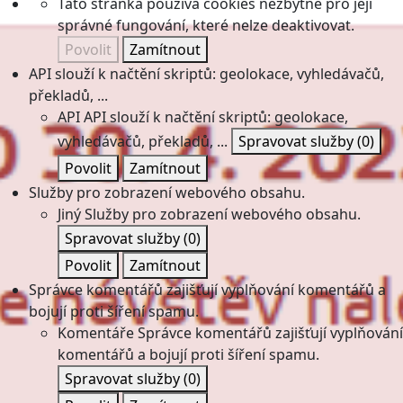
Tato stránka používá cookies nezbytné pro její
správné fungování, které nelze deaktivovat.
Povolit
Zamítnout
API slouží k načtění skriptů: geolokace, vyhledávačů,
překladů, ...
API
API slouží k načtění skriptů: geolokace,
vyhledávačů, překladů, ...
Spravovat služby
(0)
Povolit
Zamítnout
Služby pro zobrazení webového obsahu.
Jiný
Služby pro zobrazení webového obsahu.
Spravovat služby
(0)
Povolit
Zamítnout
Správce komentářů zajišťují vyplňování komentářů a
bojují proti šíření spamu.
Komentáře
Správce komentářů zajišťují vyplňování
komentářů a bojují proti šíření spamu.
Spravovat služby
(0)