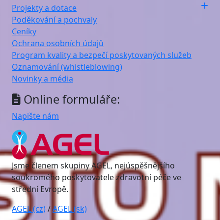
Projekty a dotace
Poděkování a pochvaly
Ceníky
Ochrana osobních údajů
Program kvality a bezpečí poskytovaných služeb
Oznamování (whistleblowing)
Novinky a média
Online formuláře:
Napište nám
Jsme členem skupiny AGEL, nejúspěšnějšího
soukromého poskytovatele zdravotní péče ve
střední Evropě.
AGEL (cz)
/
AGEL (sk)