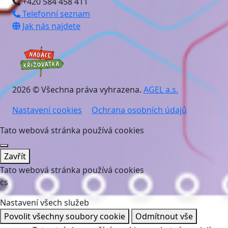
+420 584 458 411
Telefonní seznam
Jak nás najdete
2026 © Všechna práva vyhrazena.
AGEL a.s.
Nastavení cookies
Ochrana osobních údajů
Tato webová stránka používá cookies
Zavřít
Tato webová stránka používá cookies
cs
Nastavení všech služeb
Povolit všechny soubory cookie
Odmítnout vše