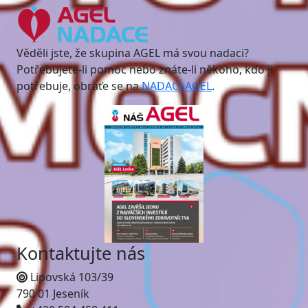
Věděli jste, že skupina AGEL má svou nadaci?
Potřebujete-li pomoc nebo znáte-li někoho, kdo ji
potřebuje, obraťe se na
NADACI AGEL
.
Kontaktujte nás
Lipovská 103/39
790 01 Jeseník