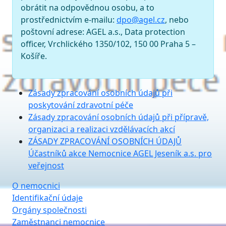
obrátit na odpovědnou osobu, a to
prostřednictvím e-mailu:
dpo@agel.cz
, nebo
poštovní adrese: AGEL a.s., Data protection
officer, Vrchlického 1350/102, 150 00 Praha 5 –
Košíře.
Zásady zpracování osobních údajů při
poskytování zdravotní péče
Zásady zpracování osobních údajů při přípravě,
organizaci a realizaci vzdělávacích akcí
ZÁSADY ZPRACOVÁNÍ OSOBNÍCH ÚDAJŮ
Účastníků akce Nemocnice AGEL Jeseník a.s. pro
veřejnost
O nemocnici
Identifikační údaje
Orgány společnosti
Zaměstnanci nemocnice