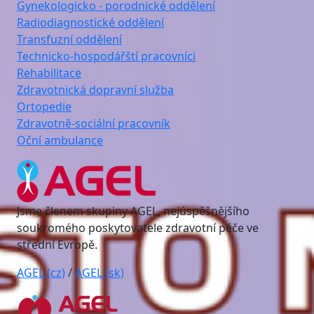
Gynekologicko - porodnické oddělení
Radiodiagnostické oddělení
Transfuzní oddělení
Technicko-hospodářští pracovníci
Rehabilitace
Zdravotnická dopravní služba
Ortopedie
Zdravotně-sociální pracovník
Oční ambulance
Jsme členem skupiny AGEL, nejúspěšnějšího
soukromého poskytovatele zdravotní péče ve
střední Evropě.
AGEL (cz)
/
AGEL (sk)