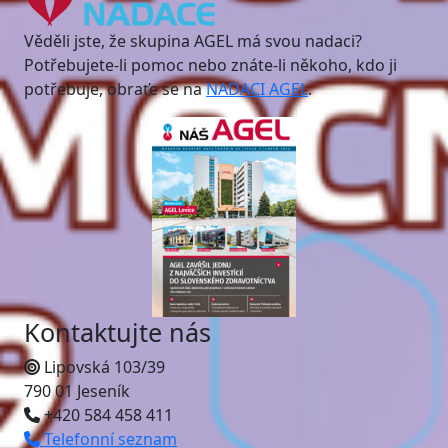
Věděli jste, že skupina AGEL má svou nadaci?
Potřebujete-li pomoc nebo znáte-li někoho, kdo ji
potřebuje, obraťe se na
NADACI AGEL
.
Kontaktujte nás
Lipovská 103/39
790 01 Jeseník
+420 584 458 411
Telefonní seznam