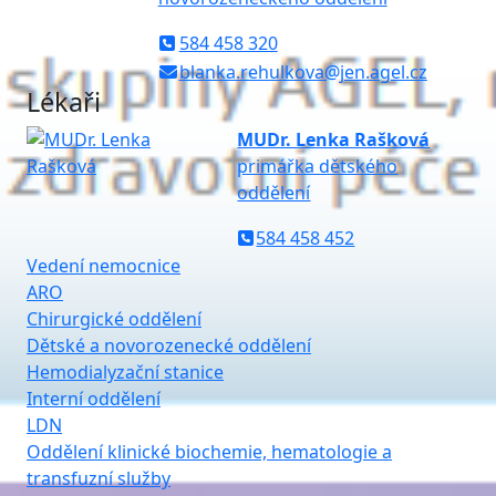
584 458 320
blanka.rehulkova@jen.agel.cz
Lékaři
MUDr. Lenka Rašková
primářka dětského
oddělení
584 458 452
Vedení nemocnice
ARO
Chirurgické oddělení
Dětské a novorozenecké oddělení
Hemodialyzační stanice
Interní oddělení
LDN
Oddělení klinické biochemie, hematologie a
transfuzní služby