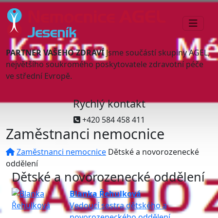
PARTNER VAŠEHO ZDRAVÍ
Jsme součástí skupiny AGEL,
největšího soukromého poskytovatele zdravotní péče
ve střední Evropě.
Rychlý kontakt
+420 584 458 411
Zaměstnanci nemocnice
Zaměstnanci nemocnice
Dětské a novorozenecké
oddělení
Dětské a novorozenecké oddělení
Blanka Řehulková
Vedoucí sestra dětského a
novorozeneckého oddělení