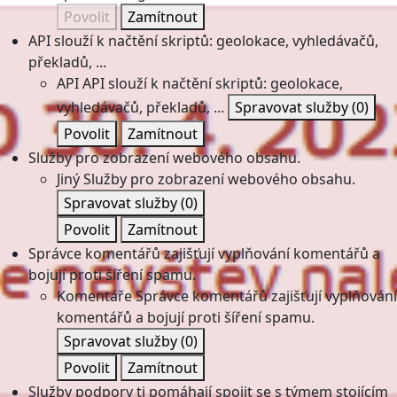
Povolit
Zamítnout
API slouží k načtění skriptů: geolokace, vyhledávačů,
překladů, ...
API
API slouží k načtění skriptů: geolokace,
vyhledávačů, překladů, ...
Spravovat služby
(0)
Povolit
Zamítnout
Služby pro zobrazení webového obsahu.
Jiný
Služby pro zobrazení webového obsahu.
Spravovat služby
(0)
Povolit
Zamítnout
Správce komentářů zajišťují vyplňování komentářů a
bojují proti šíření spamu.
Komentáře
Správce komentářů zajišťují vyplňování
komentářů a bojují proti šíření spamu.
Spravovat služby
(0)
Povolit
Zamítnout
Služby podpory ti pomáhají spojit se s týmem stojícím