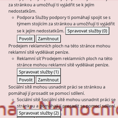
za stránkou a umožňují ti vyjádřit se k jejím
nedostatkům.
Podpora
Služby podpory ti pomáhají spojit se s
týmem stojícím za stránkou a umožňují ti vyjádřit
se k jejím nedostatkům.
Spravovat služby
(0)
Povolit
Zamítnout
Prodejem reklamních ploch na této stránce mohou
reklamní sítě vydělávat peníze.
Reklamní síť
Prodejem reklamních ploch na této
stránce mohou reklamní sítě vydělávat peníze.
Spravovat služby
(1)
Povolit
Zamítnout
Sociální sítě mohou usnadnit práci se stránkou a
pomáhají jí prosadit se pomocí sdílení.
Sociální sítě
Sociální sítě mohou usnadnit práci se
stránkou a pomáhají jí prosadit se pomocí sdílení.
Spravovat služby
(2)