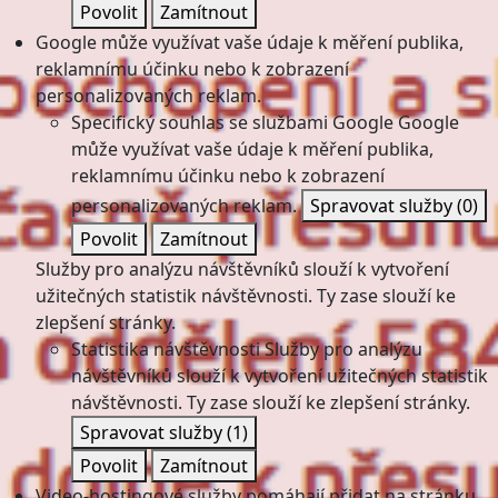
Povolit
Zamítnout
Google může využívat vaše údaje k měření publika,
reklamnímu účinku nebo k zobrazení
personalizovaných reklam.
Specifický souhlas se službami Google
Google
může využívat vaše údaje k měření publika,
reklamnímu účinku nebo k zobrazení
personalizovaných reklam.
Spravovat služby
(0)
Povolit
Zamítnout
Služby pro analýzu návštěvníků slouží k vytvoření
užitečných statistik návštěvnosti. Ty zase slouží ke
zlepšení stránky.
Statistika návštěvnosti
Služby pro analýzu
návštěvníků slouží k vytvoření užitečných statistik
návštěvnosti. Ty zase slouží ke zlepšení stránky.
Spravovat služby
(1)
Povolit
Zamítnout
Video-hostingové služby pomáhají přidat na stránku