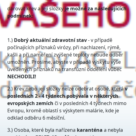
darovat krev a její složky
je možné za následujících
podmínek:
1.)
Dobrý aktuální zdravotní stav
- v případě
počínajících příznaků virózy, při nachlazení, rýmě,
kašli a při naměření zvýšené teploty nebude odběr
umožněn. Prosíme, abyste v případě výskytu výše
uvedených příznaků na transfúzní oddělení vůbec
NECHODILI!
2.) Krev nebo její složky nelze odebrat osobě, která
v
posledních 2 - 4 týdnech pobývala v některých
evropských zemích
či v posledních 4 týdnech mimo
Evropu, kromě oblastí s výskytem malárie, kde je
odklad odběru 6 měsíční.
3.) Osoba, které byla nařízena
karanténa
a nebyla