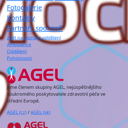
Fotogalerie
Kontakty
Partneři, sponzoři
zpět na seznam oddělení
Ambulance
Oddělení
Pohotovost
Jsme členem skupiny AGEL, nejúspěšnějšího
soukromého poskytovatele zdravotní péče ve
střední Evropě.
AGEL (cz)
/
AGEL (sk)