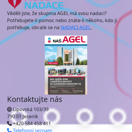
Věděli jste, že skupina AGEL má svou nadaci?
Potřebujete-li pomoc nebo znáte-li někoho, kdo ji
potřebuje, obraťe se na
NADACI AGEL
.
Kontaktujte nás
Lipovská 103/39
790 01 Jeseník
+420 584 458 411
Telefonní seznam