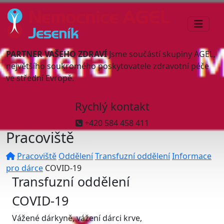
PARTNER VAŠEHO ZDRAVÍ
Jsme součástí skupiny AGEL,
největšího soukromého poskytovatele zdravotní péče
ve střední Evropě.
Rychlý kontakt
+420 584 458 411
Pracoviště
Pracoviště
Oddělení
Transfuzní oddělení
Informace
pro dárce
COVID-19
Transfuzní oddělení
COVID-19
Vážené dárkyně, vážení dárci krve,