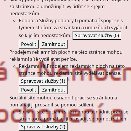
za stránkou a umožňují ti vyjádřit se k jejím
nedostatkům.
Podpora
Služby podpory ti pomáhají spojit se s
týmem stojícím za stránkou a umožňují ti vyjádřit
se k jejím nedostatkům.
Spravovat služby
(0)
Povolit
Zamítnout
Prodejem reklamních ploch na této stránce mohou
reklamní sítě vydělávat peníze.
Reklamní síť
Prodejem reklamních ploch na této
stránce mohou reklamní sítě vydělávat peníze.
Spravovat služby
(1)
Povolit
Zamítnout
Sociální sítě mohou usnadnit práci se stránkou a
pomáhají jí prosadit se pomocí sdílení.
Sociální sítě
Sociální sítě mohou usnadnit práci se
stránkou a pomáhají jí prosadit se pomocí sdílení.
Spravovat služby
(2)