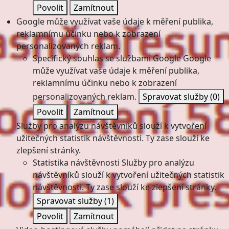
Povolit
Zamítnout
Google může využívat vaše údaje k měření publika,
reklamnímu účinku nebo k zobrazení
personalizovaných reklam.
Specifický souhlas se službami Google
Google
může využívat vaše údaje k měření publika,
reklamnímu účinku nebo k zobrazení
personalizovaných reklam.
Spravovat služby
(0)
Povolit
Zamítnout
Služby pro analýzu návštěvníků slouží k vytvoření
užitečných statistik návštěvnosti. Ty zase slouží ke
zlepšení stránky.
Statistika návštěvnosti
Služby pro analýzu
návštěvníků slouží k vytvoření užitečných statistik
návštěvnosti. Ty zase slouží ke zlepšení stránky.
Spravovat služby
(1)
Povolit
Zamítnout