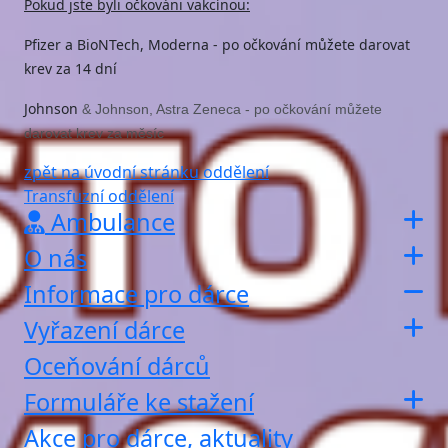
Pokud jste byli očkováni vakcínou:
Pfizer a BioNTech, Moderna - po očkování můžete darovat
krev za 14 dní
Johnson
& Johnson, Astra Zeneca - po očkování můžete
darovat krev za měsíc
zpět na úvodní stránku oddělení
Transfuzní oddělení
Ambulance
O nás
Informace pro dárce
Vyřazení dárce
Oceňování dárců
Formuláře ke stažení
Akce pro dárce, aktuality