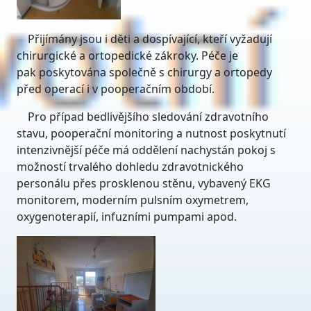
Přijímány jsou i děti a dospívající, kteří vyžadují
chirurgické a ortopedické zákroky. Péče je
pak poskytována společně s chirurgy a ortopedy
před operací i v pooperačním období.
Pro případ bedlivějšího sledování zdravotního
stavu, pooperační monitoring a nutnost poskytnutí
intenzivnější péče má oddělení nachystán pokoj s
možností trvalého dohledu zdravotnického
personálu přes prosklenou stěnu, vybavený EKG
monitorem, moderním pulsním oxymetrem,
oxygenoterapií, infuzními pumpami apod.