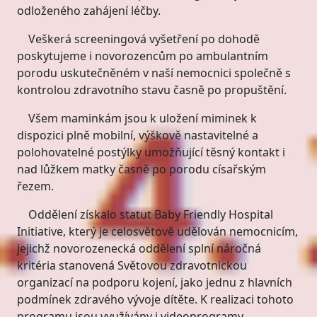
odloženého zahájení léčby.
Veškerá screeningová vyšetření po dohodě
poskytujeme i novorozencům po ambulantním
porodu uskutečněném v naší nemocnici společně s
kontrolou zdravotního stavu časně po propuštění.
Všem maminkám jsou k uložení miminek k
dispozici plně mobilní, výškově nastavitelné a
polohovatelné postýlky umožňující těsný kontakt i
nad lůžkem matky časně po porodu císařským
řezem.
Oddělení získalo statut Baby Friendly Hospital
Initiative, který je celosvětově udělován nemocnicím,
jejichž novorozenecká oddělení splní náročná
kritéria stanovená Světovou zdravotnickou
organizací na podporu kojení, jako jednu z hlavních
podmínek zdravého vývoje dítěte. K realizaci tohoto
programu jsou využívány i videoprogramy.