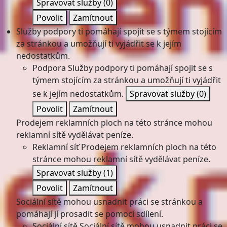
Spravovat služby
(0)
Povolit
Zamítnout
Služby podpory ti pomáhají spojit se s týmem stojícím
za stránkou a umožňují ti vyjádřit se k jejím
nedostatkům.
Podpora
Služby podpory ti pomáhají spojit se s
týmem stojícím za stránkou a umožňují ti vyjádřit
se k jejím nedostatkům.
Spravovat služby
(0)
Povolit
Zamítnout
Prodejem reklamních ploch na této stránce mohou
reklamní sítě vydělávat peníze.
Reklamní síť
Prodejem reklamních ploch na této
stránce mohou reklamní sítě vydělávat peníze.
Spravovat služby
(1)
Povolit
Zamítnout
Sociální sítě mohou usnadnit práci se stránkou a
pomáhají jí prosadit se pomocí sdílení.
Sociální sítě
Sociální sítě mohou usnadnit práci se