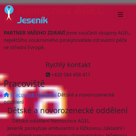
PARTNER VAŠEHO ZDRAVÍ
Jsme součástí skupiny AGEL,
největšího soukromého poskytovatele zdravotní péče
ve střední Evropě.
Rychlý kontakt
+420 584 458 411
Pracoviště
Pracoviště
Oddělení
Dětské a novorozenecké
oddělení
Dětské a novorozenecké oddělení
Dětské oddělení Nemocnice AGEL
Jeseník poskytuje ambulantní a lůžkovou, základní i
přiměřeně specializovanou diagnostickou, léčebnou