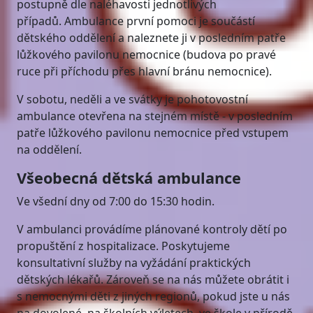
postupně dle naléhavosti jednotlivých
případů. Ambulance první pomoci je součástí
dětského oddělení a naleznete ji v posledním patře
lůžkového pavilonu nemocnice (budova po pravé
ruce při příchodu přes hlavní bránu nemocnice).
V sobotu, neděli a ve svátky je pohotovostní
ambulance otevřena na stejném místě - v posledním
patře lůžkového pavilonu nemocnice před vstupem
na oddělení.
Všeobecná dětská ambulance
Ve všední dny od 7:00 do 15:30 hodin.
V ambulanci provádíme plánované kontroly dětí po
propuštění z hospitalizace. Poskytujeme
konsultativní služby na vyžádání praktických
dětských lékařů. Zároveň se na nás můžete obrátit i
s nemocnými děti z jiných regionů, pokud jste u nás