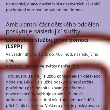
nemocnici, obavy z vyšetření a nezbytných zákroků,
pochopení nutnosti pobytu mimo domov.
Ambulantní část dětského oddělení
poskytuje následující služby:
Lékařskou službu první pomoci
(LSPP)
Ve všední dny od 15:30 do 7:00 hod. následujícího
dne.
V sobotu, neděli a ve svátky nepřetržitě.
Tuto službu zajištují službu konající lékaři dětského
oddělení. Lékař ve službě poskytuje nepřetržitě
potřebnou péči hospitalizovaným dětem a
novorozencům, zajišťuje provoz příjmové
ambulance a v mezidobí ošetřuje nemocné děti
přicházející z terénu. Veškerá péče je poskytována