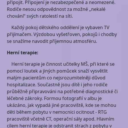
připojit. Připojení je nezabezpečené a neomezené.
Rodiče nesou odpovědnost za možné „nekalé
chování“ svých ratolestí na síti.
Každý pokoj dětského oddělení je vybaven TV
přijímačem. Výzdobou vyšetřoven, pokojů i chodby
se snažíme navodit příjemnou atmosféru.
Herní terapie:
Herní terapie je činnost učitelky MŠ, při které se
pomocí loutek a jiných pomůcek snaží vysvětlit
malým pacientům co nejsrozumitelněji důvod
hospitalizace. Součastně jsou dítě i jeho rodiče
průběžně připravováni na potřebné diagnostické či
léčebné zákroky. Formou fotografií v albu je
ukázáno, jak vypadá jiné pracoviště, kde se mohou
děti během pobytu v nemocnici ocitnout - RTG
pracoviště včetně CT, operační sály apod. Hlavním
cílem herní terapie je odstranit strach z pobytu v