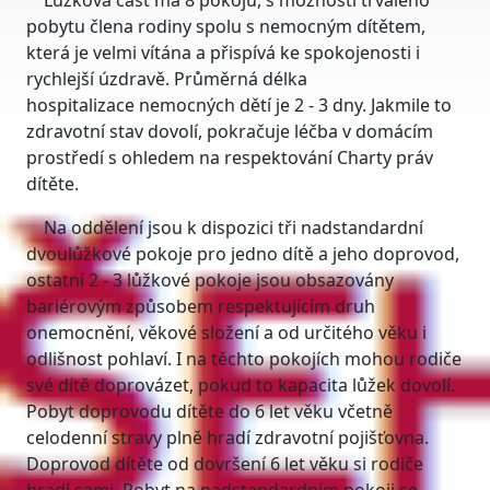
Lůžková část má 8 pokojů, s možností trvalého
pobytu člena rodiny spolu s nemocným dítětem,
která je velmi vítána a přispívá ke spokojenosti i
rychlejší úzdravě. Průměrná délka
hospitalizace nemocných dětí je 2 - 3 dny. Jakmile to
zdravotní stav dovolí, pokračuje léčba v domácím
prostředí s ohledem na respektování Charty práv
dítěte.
Na oddělení jsou k dispozici tři nadstandardní
dvoulůžkové pokoje pro jedno dítě a jeho doprovod,
ostatní 2 - 3 lůžkové pokoje jsou obsazovány
bariérovým způsobem respektujícím druh
onemocnění, věkové složení a od určitého věku i
odlišnost pohlaví. I na těchto pokojích mohou rodiče
své dítě doprovázet, pokud to kapacita lůžek dovolí.
Pobyt doprovodu dítěte do 6 let věku včetně
celodenní stravy plně hradí zdravotní pojišťovna.
Doprovod dítěte od dovršení 6 let věku si rodiče