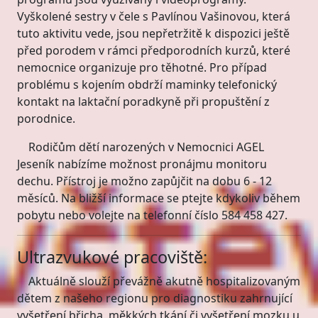
Vyškolené sestry v čele s Pavlínou Vašinovou, která
tuto aktivitu vede, jsou nepřetržitě k dispozici ještě
před porodem v rámci předporodních kurzů, které
nemocnice organizuje pro těhotné. Pro případ
problému s kojením obdrží maminky telefonický
kontakt na laktační poradkyně při propuštění z
porodnice.
Rodičům dětí narozených v Nemocnici AGEL
Jeseník nabízíme možnost pronájmu monitoru
dechu. Přístroj je možno zapůjčit na dobu 6 - 12
měsíců. Na bližší informace se ptejte kdykoliv během
pobytu nebo volejte na telefonní číslo 584 458 427.
Ultrazvukové pracoviště:
Aktuálně slouží převážně akutně hospitalizovaným
dětem z našeho regionu pro diagnostiku zahrnující
vyšetření břicha, měkkých tkání či vyšetření mozku u