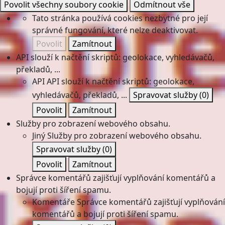
Povolit všechny soubory cookie
Odmítnout vše
Tato stránka používá cookies nezbytné pro její
správné fungování, které nelze deaktivovat.
Povolit
Zamítnout
API slouží k načtění skriptů: geolokace, vyhledávačů,
překladů, ...
API
API slouží k načtění skriptů: geolokace,
vyhledávačů, překladů, ...
Spravovat služby
(0)
Povolit
Zamítnout
Služby pro zobrazení webového obsahu.
Jiný
Služby pro zobrazení webového obsahu.
Spravovat služby
(0)
Povolit
Zamítnout
Správce komentářů zajišťují vyplňování komentářů a
bojují proti šíření spamu.
Komentáře
Správce komentářů zajišťují vyplňování
komentářů a bojují proti šíření spamu.