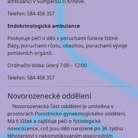
ambulanci v Šumperku či Krnově.
Telefon: 584 458 357
Endokrinologická ambulance
Poskytuje péči o děti s poruchami funkce štítné
žlázy, poruchami růstu, obezitou, poruchami vývoje
pohlavních orgánů.
Ordinační doba: úterý 7:00 – 12:00
Telefon: 584 458 357
Novorozenecké oddělení
Novorozenecká část oddělení je umístěna v
prostorách Porodnicko-gynekologického oddělení.
Má 6 lůžek a zajišťuje péči o fyziologické
novorozence, což jsou děti narozené po 36. týdnu
těhotenství s nekomplikovaným poporodním