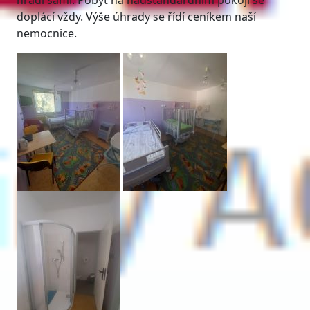
hradí sami. Pobyt na nadstandardním pokoji se
doplácí vždy. Výše úhrady se řídí ceníkem naší
nemocnice.