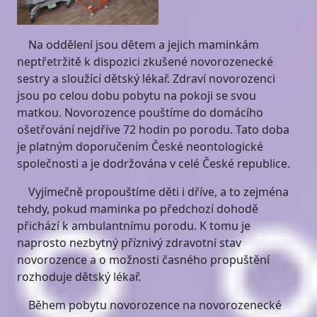
Na oddělení jsou dětem a jejich maminkám
neptřetržitě k dispozici zkušené novorozenecké
sestry a sloužící dětský lékař. Zdraví novorozenci
jsou po celou dobu pobytu na pokoji se svou
matkou. Novorozence pouštíme do domácího
ošetřování nejdříve 72 hodin po porodu. Tato doba
je platným doporučením České neontologické
společnosti a je dodržována v celé České republice.
Vyjímečně propouštíme děti i dříve, a to zejména
tehdy, pokud maminka po předchozí dohodě
přichází k ambulantnímu porodu. K tomu je
naprosto nezbytný příznivý zdravotní stav
novorozence a o možnosti časného propuštění
rozhoduje dětský lékař.
Během pobytu novorozence na novorozenecké