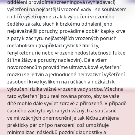
oddělení provádíme screeningová (vyhledávací)
vyšetření na nejčastější vrozené vady - se souhlasem
rodičů vyšetřujeme zrak k vyloučení vrozeného
šedého zákalu, sluch k brzkému odhalení jeho
nejzávažnější poruchy, provádíme odběr kapky krve
z paty k záchytu nejčastějších vrozených poruch
metabolismu (například cystické fibrózy,
fenylketonurie nebo vrozené nedostatečnosti fukce
štítné žlázy a poruchy nadledvin). Dále všem
novorozencům provádíme ultrazvukové vyšetření
mozku se ledvin a jednoduché neinvazivní vyšetření
zásobení krve kyslíkem na ručkách a nožkách k
vyloučení rizika vážné vrozené vady srdce. Všechna
tato vyšetření jsou realizována proto, aby se vaše
dítě mohlo dále vyvíjet zdravě a přirozeně. V případě
časného záchytu vybraných vážných a současně
velmi vzácných onemocnění je tak léčba zahájena
prakticky pár dní po narození, což umožňuje
minimalizaci následků pozdní diagnostiky a