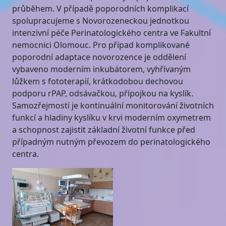
průběhem. V případě poporodních komplikací
spolupracujeme s Novorozeneckou jednotkou
intenzivní péče Perinatologického centra ve Fakultní
nemocnici Olomouc. Pro případ komplikované
poporodní adaptace novorozence je oddělení
vybaveno moderním inkubátorem, vyhřívaným
lůžkem s fototerapií, krátkodobou dechovou
podporu rPAP, odsávačkou, přípojkou na kyslík.
Samozřejmostí je kontinuální monitorování životních
funkcí a hladiny kyslíku v krvi moderním oxymetrem
a schopnost zajistit základní životní funkce před
případným nutným převozem do perinatologického
centra.