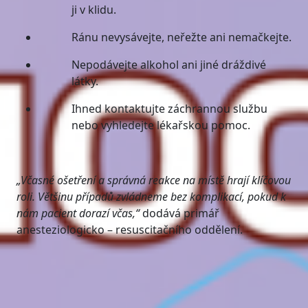
ji v klidu.
Ránu nevysávejte, neřežte ani nemačkejte.
Nepodávejte alkohol ani jiné dráždivé
látky.
Ihned kontaktujte záchrannou službu
nebo vyhledejte lékařskou pomoc.
„Včasné ošetření a správná reakce na místě hrají klíčovou
roli. Většinu případů zvládneme bez komplikací, pokud k
nám pacient dorazí včas,“
dodává primář
anesteziologicko – resuscitačního oddělení.