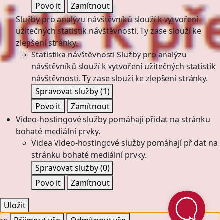
Povolit
Zamítnout
Služby pro analýzu návštěvníků slouží k vytvoření
užitečných statistik návštěvnosti. Ty zase slouží ke
zlepšení stránky.
Statistika návštěvnosti
Služby pro analýzu
návštěvníků slouží k vytvoření užitečných statistik
návštěvnosti. Ty zase slouží ke zlepšení stránky.
Spravovat služby
(1)
Povolit
Zamítnout
Video-hostingové služby pomáhají přidat na stránku
bohaté mediální prvky.
Videa
Video-hostingové služby pomáhají přidat na
stránku bohaté mediální prvky.
Spravovat služby
(0)
Povolit
Zamítnout
Uložit