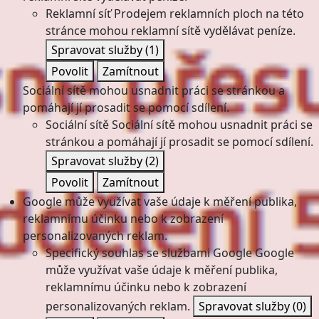
Reklamní síť
Prodejem reklamních ploch na této
stránce mohou reklamní sítě vydělávat peníze.
Spravovat služby
(1)
Povolit
Zamítnout
Sociální sítě mohou usnadnit práci se stránkou a
pomáhají jí prosadit se pomocí sdílení.
Sociální sítě
Sociální sítě mohou usnadnit práci se
stránkou a pomáhají jí prosadit se pomocí sdílení.
Spravovat služby
(2)
Povolit
Zamítnout
Google může využívat vaše údaje k měření publika,
reklamnímu účinku nebo k zobrazení
personalizovaných reklam.
Specifický souhlas se službami Google
Google
může využívat vaše údaje k měření publika,
reklamnímu účinku nebo k zobrazení
personalizovaných reklam.
Spravovat služby
(0)