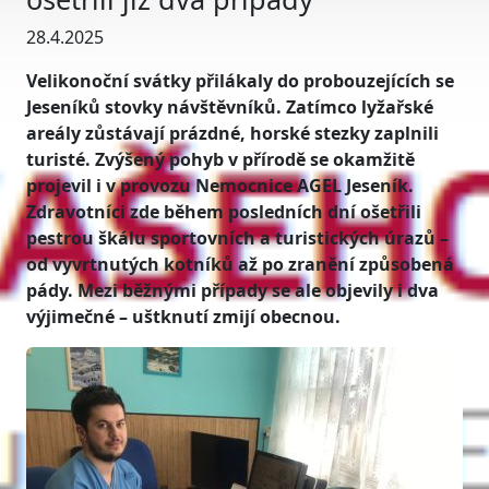
28.4.2025
Velikonoční svátky přilákaly do probouzejících se
Jeseníků stovky návštěvníků. Zatímco lyžařské
areály zůstávají prázdné, horské stezky zaplnili
turisté. Zvýšený pohyb v přírodě se okamžitě
projevil i v provozu Nemocnice AGEL Jeseník.
Zdravotníci zde během posledních dní ošetřili
pestrou škálu sportovních a turistických úrazů –
od vyvrtnutých kotníků až po zranění způsobená
pády. Mezi běžnými případy se ale objevily i dva
výjimečné – uštknutí zmijí obecnou.