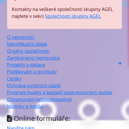
Kontakty na veškeré společnosti skupiny AGEL
najdete v sekci
Společnosti skupiny AGEL
O nemocnici
Identifikační údaje
Orgány společnosti
Zaměstnanci nemocnice
Projekty a dotace
Poděkování a pochvaly
Ceníky
Ochrana osobních údajů
Program kvality a bezpečí poskytovaných služeb
Oznamování (whistleblowing)
Novinky a média
Online formuláře:
Napište nám