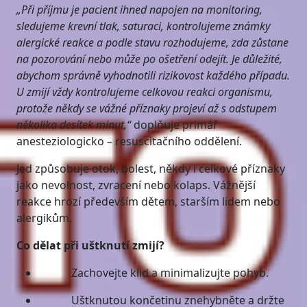
„Při příjmu je pacient ihned napojen na monitoring,
sledujeme krevní tlak, saturaci, kontrolujeme známky
alergické reakce a podle stavu rozhodujeme,
zda zůstane
na pozorování nebo může po ošetření odejít. Je důležité,
abychom správně vyhodnotili rizikovost každého případu.
U zmijí vždy kontrolujeme celkovou reakci organismu,
protože někdy se vážné příznaky projeví až s odstupem
několika desítek minut,“
doplňuje primář
anesteziologicko – resuscitačního oddělení.
Jed způsobuje otok, bolest, někdy i celkové příznaky
jako nevolnost, zvracení nebo kolaps. Vážnější
reakce hrozí především dětem, starším lidem nebo
alergikům.
Co dělat při uštknutí zmijí?
Zachovejte klid a minimalizujte pohyb.
Uštknutou končetinu znehybněte a držte