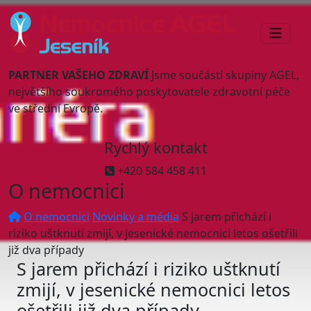
PARTNER VAŠEHO ZDRAVÍ
Jsme součástí skupiny AGEL,
největšího soukromého poskytovatele zdravotní péče
ve střední Evropě.
Rychlý kontakt
+420 584 458 411
O nemocnici
O nemocnici
Novinky a média
S jarem přichází i
riziko uštknutí zmijí, v jesenické nemocnici letos ošetřili
již dva případy
S jarem přichází i riziko uštknutí
zmijí, v jesenické nemocnici letos
ošetřili již dva případy