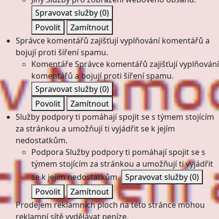
Spravovat služby
(0)
Povolit
Zamítnout
Správce komentářů zajišťují vyplňování komentářů a
bojují proti šíření spamu.
Komentáře
Správce komentářů zajišťují vyplňování
komentářů a bojují proti šíření spamu.
Spravovat služby
(0)
Povolit
Zamítnout
Služby podpory ti pomáhají spojit se s týmem stojícím
za stránkou a umožňují ti vyjádřit se k jejím
nedostatkům.
Podpora
Služby podpory ti pomáhají spojit se s
týmem stojícím za stránkou a umožňují ti vyjádřit
se k jejím nedostatkům.
Spravovat služby
(0)
Povolit
Zamítnout
Prodejem reklamních ploch na této stránce mohou
reklamní sítě vydělávat peníze.