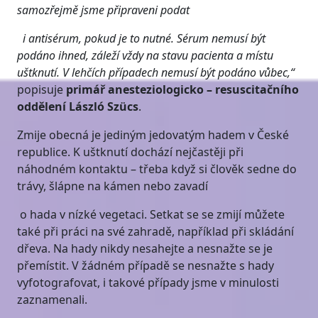
samozřejmě jsme připraveni podat
i antisérum, pokud je to nutné. Sérum nemusí být
podáno ihned, záleží vždy na stavu pacienta a místu
uštknutí. V lehčích případech nemusí být podáno vůbec
,
“
popisuje
primář
anesteziologicko
– resuscitačního
oddělení László
Szücs
.
Zmije obecná je jediným jedovatým hadem v České
republice. K uštknutí dochází nejčastěji při
náhodném kontaktu – třeba když si člověk sedne do
trávy, šlápne na kámen nebo zavadí
o hada v nízké vegetaci. Setkat se se zmijí můžete
také při práci na své zahradě, například při skládání
dřeva. Na hady nikdy nesahejte a nesnažte se je
přemístit. V žádném případě se nesnažte s hady
vyfotografovat, i takové případy jsme v minulosti
zaznamenali.