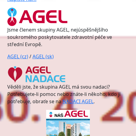
Jsme členem skupiny AGEL, nejúspěšnějšího
soukromého poskytovatele zdravotní péče ve
střední Evropě.
AGEL (cz)
/
AGEL (sk)
Věděli jste, že skupina AGEL má svou nadaci?
Potřebujete-li pomoc nebo znáte-li někoho, kdo ji
potřebuje, obraťe se na
NADACI AGEL
.