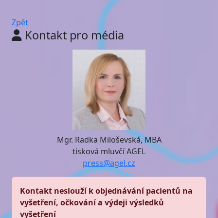
Zpět
Kontakt pro média
Mgr. Radka Miloševská, MBA
tisková mluvčí AGEL
press@agel.cz
Kontakt neslouží k objednávání pacientů na
vyšetření, očkování a výdeji výsledků
vyšetření