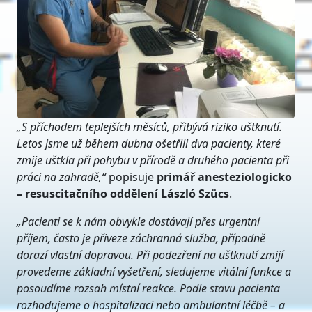
„S příchodem teplejších měsíců, přibývá riziko uštknutí.
Letos jsme už během dubna ošetřili dva pacienty, které
zmije uštkla při pohybu v přírodě a druhého pacienta při
práci na zahradě,“
popisuje
primář
anesteziologicko
– resuscitačního oddělení László
Szücs
.
„Pacienti se k nám obvykle dostávají přes urgentní
příjem, často je přiveze záchranná služba, případ
ně
dorazí vlastní dopravou. Při podezření na uštknutí zmijí
provedeme základní vyšetření, sledujeme vitální funkce a
posoudíme rozsah místní reakce. Podle stavu pacienta
rozhodujeme o hospitalizaci nebo ambulantní léčbě – a