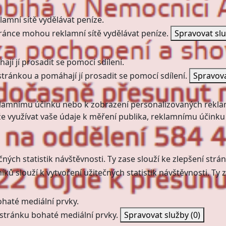
amní sítě vydělávat peníze.
ránce mohou reklamní sítě vydělávat peníze.
Spravovat sl
jí jí prosadit se pomocí sdílení.
stránkou a pomáhají jí prosadit se pomocí sdílení.
Spravov
klamnímu účinku nebo k zobrazení personalizovaných rekla
 využívat vaše údaje k měření publika, reklamnímu účinku
ných statistik návštěvnosti. Ty zase slouží ke zlepšení strán
ků slouží k vytvoření užitečných statistik návštěvnosti. Ty z
haté mediální prvky.
stránku bohaté mediální prvky.
Spravovat služby
(0)