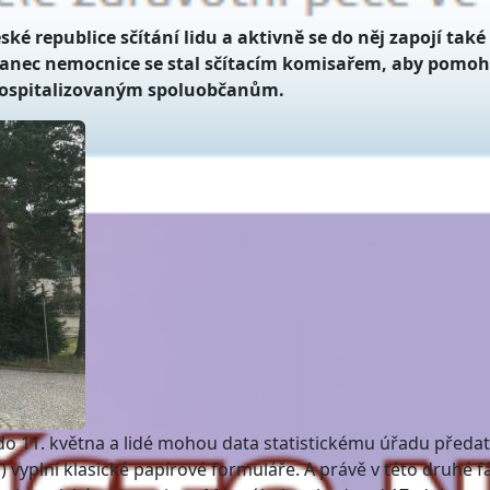
ké republice sčítání lidu a aktivně se do něj zapojí také
anec nemocnice se stal sčítacím komisařem, aby pomoh
hospitalizovaným spoluobčanům.
 do 11. května a lidé mohou data statistickému úřadu předat
.) vyplní klasické papírové formuláře. A právě v této druhé f