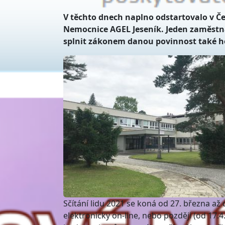
V těchto dnech naplno odstartovalo v Čes
Nemocnice AGEL Jeseník. Jeden zaměstn
splnit zákonem danou povinnost také 
Sčítání lidu 2021 se koná od 27. března až
elektronicky on-line, nebo později (od 17.4