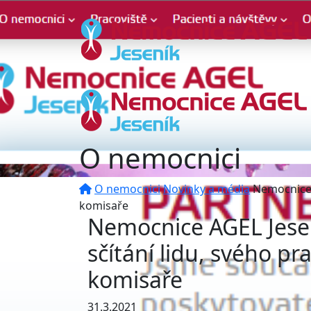
O nemocnici
O nemocnici
Novinky a média
Nemocnice 
komisaře
Nemocnice AGEL Jese
sčítání lidu, svého pr
komisaře
31.3.2021