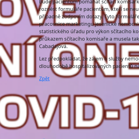
bude pacientům pomáhat sčítací komisař
roznést formuláře pacientům, kteří se neum
případně zodpovím dotazy. Tyto formuláře
pracovnice marketingu jesenické nemocnic
statistického úřadu pro výkon sčítacího k
průkazem sčítacího komisaře a musela také
Cabadajová.
Lez předpokládat, že zájem o služby nemoc
dlouhodobě hospitalizovaných pacientů n
Zpět