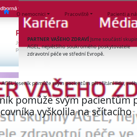
O nemocnici
Pracoviště
Pacienti a n
PARTNER VAŠEHO ZDRAVÍ
Jsme součástí skupi
AGEL, největšího soukromého poskytovatele
zdravotní péče ve střední Evropě.
AGEL Jeseník pomůže svým pacientům při sčítání lidu, svého
ník pomůže svým pacientům p
acovníka vyškolila na sčítacího