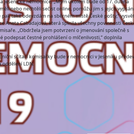
ka jesenické nemocnice. „Mým úkolem bude od 17. dubna
ěli nebo nechtěli sečíst online, pomůžu jim s jejich vypsán
 pak také odevzdám na sběrném místě České pošty,“ vysvět
e Aneta Cabadajová, která splnila všechny povinnosti Čes
omisaře. „Obdržela jsem potvrzení o jmenování společně s
 podepsat čestné prohlášení o mlčenlivosti,” doplnila
niční sčítací komisařky bude v nemocnici v Jeseníku přede
a oddělení LDN.