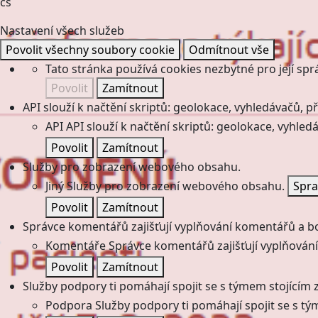
cs
Nastavení všech služeb
Povolit všechny soubory cookie
Odmítnout vše
Tato stránka používá cookies nezbytné pro její spr
Povolit
Zamítnout
API slouží k načtění skriptů: geolokace, vyhledávačů, pře
API
API slouží k načtění skriptů: geolokace, vyhledá
Povolit
Zamítnout
Služby pro zobrazení webového obsahu.
Jiný
Služby pro zobrazení webového obsahu.
Spra
Povolit
Zamítnout
Správce komentářů zajišťují vyplňování komentářů a boj
Komentáře
Správce komentářů zajišťují vyplňování
Povolit
Zamítnout
Služby podpory ti pomáhají spojit se s týmem stojícím z
Podpora
Služby podpory ti pomáhají spojit se s tý