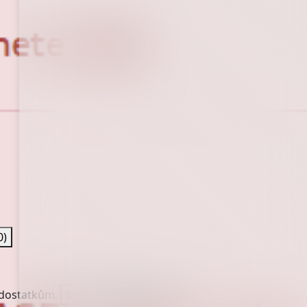
0)
nedostatkům.
Spravovat služby
(0)