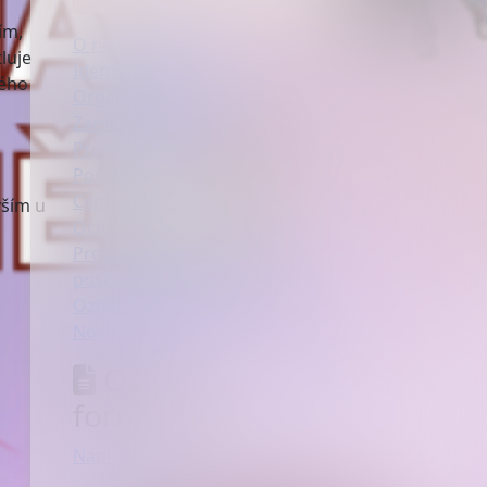
ím,
O nemocnici
luje
Identifikační údaje
kého
Orgány společnosti
Zaměstnanci nemocnice
Projekty a dotace
Poděkování a pochvaly
Ceníky
vším u
Ochrana osobních údajů
Program kvality a bezpečí
poskytovaných služeb
Oznamování (whistleblowing)
Novinky a média
Online
formuláře:
Napište nám