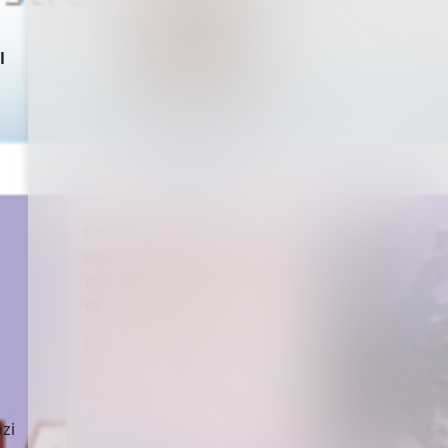
l
Mgr. Radka Miloševská, MBA
tisková mluvčí AGEL
press@agel.cz
Kontakt neslouží k
objednávání pacientů na
vyšetření, očkování a výdeji
výsledků vyšetření
Kontakty na veškeré
společnosti skupiny AGEL
najdete v sekci
Společnosti
skupiny AGEL
ázi