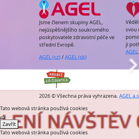
Věděl
Jsme členem skupiny AGEL,
svou 
nejúspěšnějšího soukromého
pomoc
poskytovatele zdravotní péče ve
ji po
střední Evropě.
AGEL
.
AGEL (cz)
/
AGEL (sk)
2026 © Všechna práva vyhrazena.
AGEL a.s
Tato webová stránka používá cookies
Zavřít
Tato webová stránka používá cookies