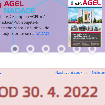
i jste, že skupina AGEL má
nadaci? Potřebujete-li
 nebo znáte-li někoho, kdo
třebuje, obraťe se na
NADACI
.
Nastavení cookies
Ochran