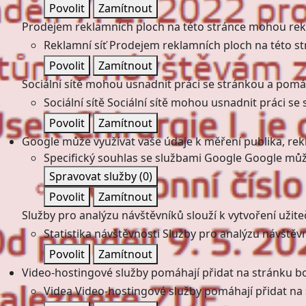
Povolit
Zamítnout
Prodejem reklamních ploch na této stránce mohou rekl
Reklamní síť
Prodejem reklamních ploch na této st
Povolit
Zamítnout
Sociální sítě mohou usnadnit práci se stránkou a pomáha
Sociální sítě
Sociální sítě mohou usnadnit práci se 
Povolit
Zamítnout
Google může využívat vaše údaje k měření publika, re
Specifický souhlas se službami Google
Google může
Spravovat služby
(0)
Povolit
Zamítnout
Služby pro analýzu návštěvníků slouží k vytvoření užiteč
Statistika návštěvnosti
Služby pro analýzu návštěvní
Povolit
Zamítnout
Video-hostingové služby pomáhají přidat na stránku bo
Videa
Video-hostingové služby pomáhají přidat na 