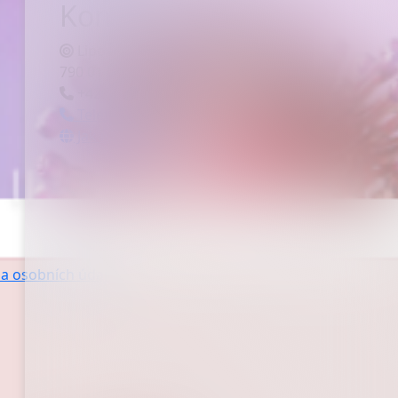
Kontaktujte nás
Lipovská 103/39
790 01 Jeseník
+420 584 458 411
Telefonní seznam
Jak nás najdete
a osobních údajů