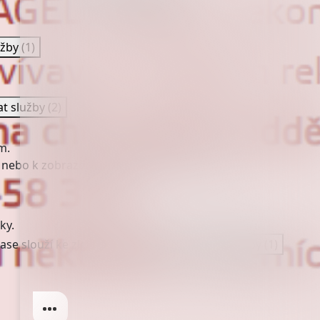
užby
(1)
at služby
(2)
m.
 nebo k zobrazení personalizovaných reklam.
ky.
ase slouží ke zlepšení stránky.
Spravovat služby
(1)