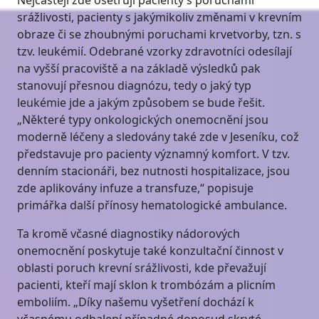
Nejčastěji zde ošetřují pacienty s poruchami
srážlivosti, pacienty s jakýmikoliv změnami v krevním
obraze či se zhoubnými poruchami krvetvorby, tzn. s
tzv. leukémií. Odebrané vzorky zdravotníci odesílají
na vyšší pracoviště a na základě výsledků pak
stanovují přesnou diagnózu, tedy o jaký typ
leukémie jde a jakým způsobem se bude řešit.
„Některé typy onkologických onemocnění jsou
moderně léčeny a sledovány také zde v Jeseníku, což
představuje pro pacienty významný komfort. V tzv.
denním stacionáři, bez nutnosti hospitalizace, jsou
zde aplikovány infuze a transfuze,“ popisuje
primářka další přínosy hematologické ambulance.
Ta kromě včasné diagnostiky nádorových
onemocnění poskytuje také konzultační činnost v
oblasti poruch krevní srážlivosti, kde převažují
pacienti, kteří mají sklon k trombózám a plicním
emboliím. „Díky našemu vyšetření dochází k