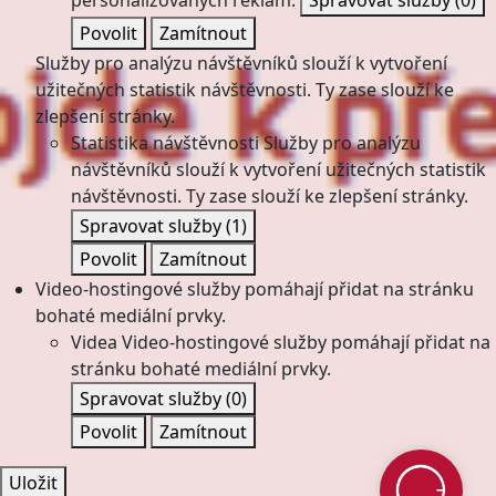
personalizovaných reklam.
Spravovat služby
(0)
Povolit
Zamítnout
Služby pro analýzu návštěvníků slouží k vytvoření
užitečných statistik návštěvnosti. Ty zase slouží ke
zlepšení stránky.
Statistika návštěvnosti
Služby pro analýzu
návštěvníků slouží k vytvoření užitečných statistik
návštěvnosti. Ty zase slouží ke zlepšení stránky.
Spravovat služby
(1)
Povolit
Zamítnout
Video-hostingové služby pomáhají přidat na stránku
bohaté mediální prvky.
Videa
Video-hostingové služby pomáhají přidat na
stránku bohaté mediální prvky.
Spravovat služby
(0)
Povolit
Zamítnout
Uložit