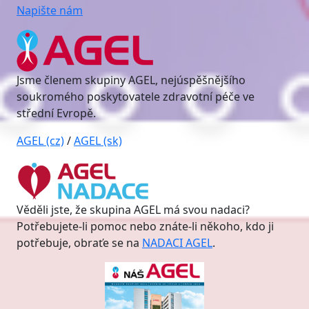
Napište nám
Jsme členem skupiny AGEL, nejúspěšnějšího
soukromého poskytovatele zdravotní péče ve
střední Evropě.
AGEL (cz)
/
AGEL (sk)
Věděli jste, že skupina AGEL má svou nadaci?
Potřebujete-li pomoc nebo znáte-li někoho, kdo ji
potřebuje, obraťe se na
NADACI AGEL
.