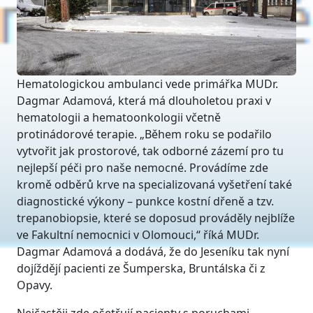
Hematologickou ambulanci vede primářka MUDr.
Dagmar Adamová, která má dlouholetou praxi v
hematologii a hematoonkologii včetně
protinádorové terapie. „Během roku se podařilo
vytvořit jak prostorové, tak odborné zázemí pro tu
nejlepší péči pro naše nemocné. Provádíme zde
kromě odběrů krve na specializovaná vyšetření také
diagnostické výkony – punkce kostní dřeně a tzv.
trepanobiopsie, které se doposud prováděly nejblíže
ve Fakultní nemocnici v Olomouci,“ říká MUDr.
Dagmar Adamová a dodává, že do Jeseníku tak nyní
dojíždějí pacienti ze Šumperska, Bruntálska či z
Opavy.