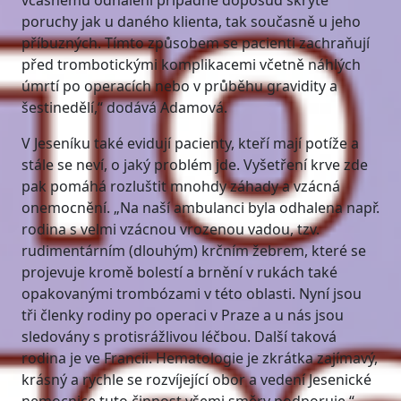
včasnému odhalení případné doposud skryté
poruchy jak u daného klienta, tak současně u jeho
příbuzných. Tímto způsobem se pacienti zachraňují
před trombotickými komplikacemi včetně náhlých
úmrtí po operacích nebo v průběhu gravidity a
šestinedělí,“ dodává Adamová.
V Jeseníku také evidují pacienty, kteří mají potíže a
stále se neví, o jaký problém jde. Vyšetření krve zde
pak pomáhá rozluštit mnohdy záhady a vzácná
onemocnění. „Na naší ambulanci byla odhalena např.
rodina s velmi vzácnou vrozenou vadou, tzv.
rudimentárním (dlouhým) krčním žebrem, které se
projevuje kromě bolestí a brnění v rukách také
opakovanými trombózami v této oblasti. Nyní jsou
tři členky rodiny po operaci v Praze a u nás jsou
sledovány s protisrážlivou léčbou. Další taková
rodina je ve Francii. Hematologie je zkrátka zajímavý,
krásný a rychle se rozvíjející obor a vedení Jesenické