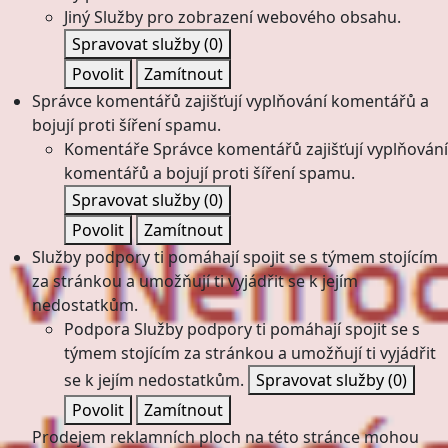
Jiný
Služby pro zobrazení webového obsahu.
Spravovat služby
(0)
Povolit
Zamítnout
Správce komentářů zajišťují vyplňování komentářů a
bojují proti šíření spamu.
Komentáře
Správce komentářů zajišťují vyplňování
komentářů a bojují proti šíření spamu.
Spravovat služby
(0)
Povolit
Zamítnout
Služby podpory ti pomáhají spojit se s týmem stojícím
za stránkou a umožňují ti vyjádřit se k jejím
nedostatkům.
Podpora
Služby podpory ti pomáhají spojit se s
týmem stojícím za stránkou a umožňují ti vyjádřit
se k jejím nedostatkům.
Spravovat služby
(0)
Povolit
Zamítnout
Prodejem reklamních ploch na této stránce mohou