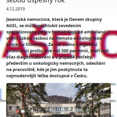
4.12.2019
Jesenická nemocnice, která je členem skupiny
AGEL, se může pochlubit zavedením
specializované péče v hematologické ambulanci s
velmi úzkou vazbou na Hemato-onkologickou
kliniku v Olomouci. Za rok svého fungování
ambulancí prošlo více než 500 pacientů, kteří byli
včas diagnostikováni a v případě potřeby,
především u onkologicky nemocných, odesíláni
na pracoviště, kde je jim poskytnuta ta
nejmodernější léčba dostupná v Česku.