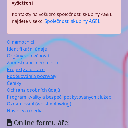
vyšetření
Kontakty na veškeré společnosti skupiny AGEL
najdete v sekci
Společnosti skupiny AGEL
O nemocnici
Identifikační údaje
Orgány společnosti
Zaměstnanci nemocnice
Projekty a dotace
Poděkování a pochvaly
Ceníky
Ochrana osobních údajů
Program kvality a bezpečí poskytovaných služeb
Oznamování (whistleblowing)
Novinky a média
Online formuláře: