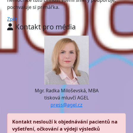
nemocnice tuto činnost všemi směry podporuje,“
pochvaluje si primářka.
Zpět
Kontakt pro média
Mgr. Radka Miloševská, MBA
tisková mluvčí AGEL
press@agel.cz
Kontakt neslouží k objednávání pacientů na
vyšetření, očkování a výdeji výsledků