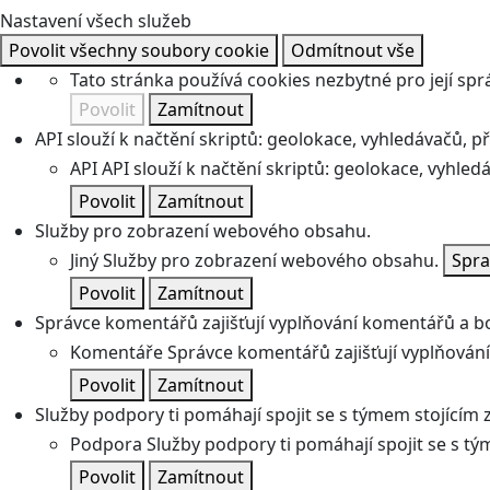
Nastavení všech služeb
Povolit všechny soubory cookie
Odmítnout vše
Tato stránka používá cookies nezbytné pro její spr
Povolit
Zamítnout
API slouží k načtění skriptů: geolokace, vyhledávačů, pře
API
API slouží k načtění skriptů: geolokace, vyhledá
Povolit
Zamítnout
Služby pro zobrazení webového obsahu.
Jiný
Služby pro zobrazení webového obsahu.
Spra
Povolit
Zamítnout
Správce komentářů zajišťují vyplňování komentářů a boj
Komentáře
Správce komentářů zajišťují vyplňování
Povolit
Zamítnout
Služby podpory ti pomáhají spojit se s týmem stojícím z
Podpora
Služby podpory ti pomáhají spojit se s tý
Povolit
Zamítnout