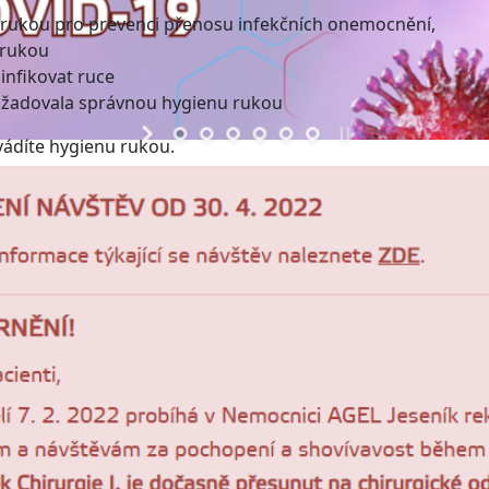
 rukou pro prevenci přenosu infekčních onemocnění,
 rukou
zinfikovat ruce
požadovala správnou hygienu rukou
vádíte hygienu rukou.