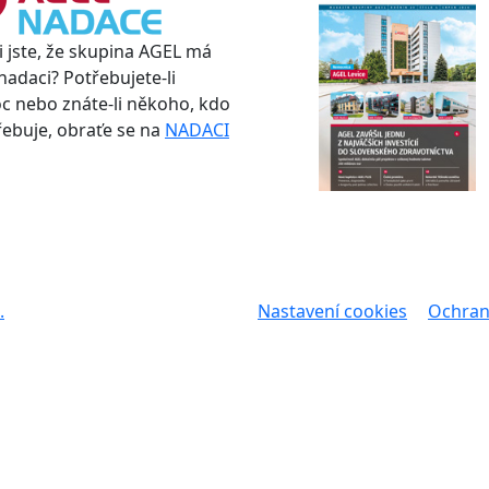
i jste, že skupina AGEL má
nadaci? Potřebujete-li
 nebo znáte-li někoho, kdo
třebuje, obraťe se na
NADACI
.
Nastavení cookies
Ochran