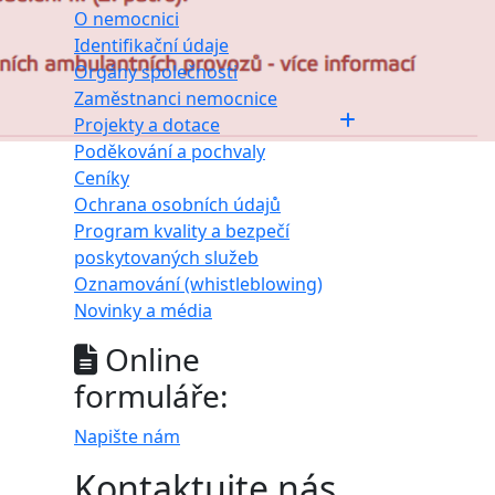
O nemocnici
Identifikační údaje
Orgány společnosti
Zaměstnanci nemocnice
Projekty a dotace
Poděkování a pochvaly
Ceníky
Ochrana osobních údajů
Program kvality a bezpečí
poskytovaných služeb
Oznamování (whistleblowing)
Novinky a média
Online
formuláře:
Napište nám
Kontaktujte nás