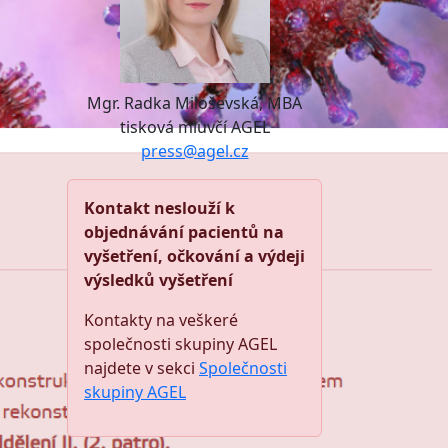
Mgr. Radka Miloševská, MBA
tisková mluvčí AGEL
press@agel.cz
Kontakt neslouží k
objednávání pacientů na
vyšetření, očkování a výdeji
výsledků vyšetření
Kontakty na veškeré
společnosti skupiny AGEL
najdete v sekci
Společnosti
skupiny AGEL