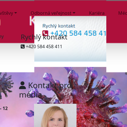
ávštěvy
Odborná veřejnost
Kariéra
Méd
Rychlý kontakt
ny
+420 584 458 411
Kontakt pro
média
– 12