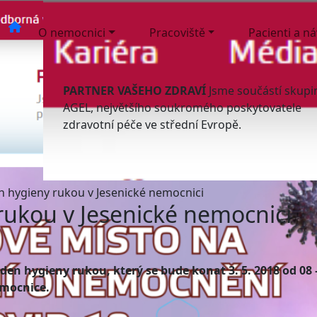
O nemocnici
Pracoviště
Pacienti a n
PARTNER VAŠEHO ZDRAVÍ
Jsme součástí skupi
AGEL, největšího soukromého poskytovatele
zdravotní péče ve střední Evropě.
n hygieny rukou v Jesenické nemocnici
rukou v Jesenické nemocnici
den hygieny rukou, který se bude konat 3. 5. 2018 od 08 
emocnice.