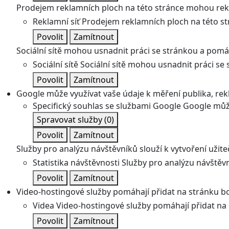
Prodejem reklamních ploch na této stránce mohou rekl
Reklamní síť
Prodejem reklamních ploch na této st
Povolit
Zamítnout
Sociální sítě mohou usnadnit práci se stránkou a pomáha
Sociální sítě
Sociální sítě mohou usnadnit práci se 
Povolit
Zamítnout
Google může využívat vaše údaje k měření publika, re
Specifický souhlas se službami Google
Google může
Spravovat služby
(0)
Povolit
Zamítnout
Služby pro analýzu návštěvníků slouží k vytvoření užiteč
Statistika návštěvnosti
Služby pro analýzu návštěvní
Povolit
Zamítnout
Video-hostingové služby pomáhají přidat na stránku bo
Videa
Video-hostingové služby pomáhají přidat na 
Povolit
Zamítnout