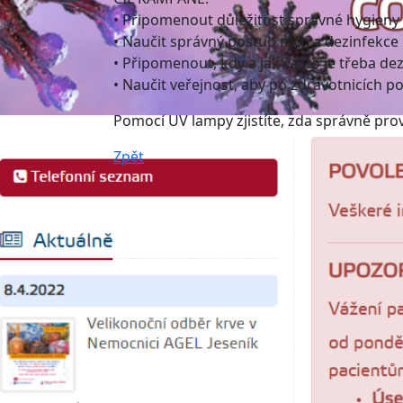
• Připomenout důležitost správné hygieny
• Naučit správný postup mytí a dezinfekce
• Připomenout, kdy a jak často je třeba de
• Naučit veřejnost, aby po zdravotnicích 
Pomocí UV lampy zjistíte, zda správně pro
Zpět