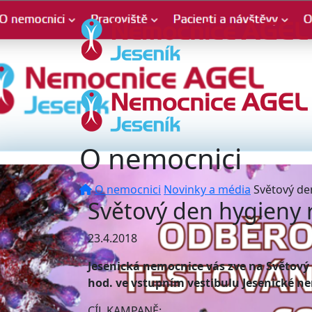
O nemocnici
O nemocnici
Novinky a média
Světový de
Světový den hygieny 
23.4.2018
Jesenická nemocnice vás zve na Světový 
hod. ve vstupním vestibulu Jesenické n
CÍL KAMPANĚ: