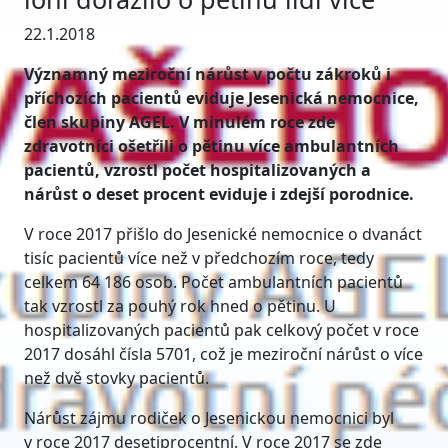
22.1.2018
Významný meziroční nárůst v počtu zákroků i
příchozích pacientů eviduje Jesenická nemocnice,
člen skupiny AGEL. V minulém roce zde
zdravotníci ošetřili o pětinu více ambulantních
pacientů, vzrostl počet hospitalizovaných a
nárůst o deset procent eviduje i zdejší porodnice.
V roce 2017 přišlo do Jesenické nemocnice o dvanáct
tisíc pacientů více než v předchozím roce, tedy
celkem 64 186 osob. Počet ambulantních pacientů
tak vzrostl za pouhý rok hned o pětinu. U
hospitalizovaných pacientů pak celkový počet v roce
2017 dosáhl čísla 5701, což je meziroční nárůst o více
než dvě stovky pacientů.
Nárůst zájmu rodiček o Jesenickou nemocnici byl
v roce 2017 desetiprocentní. V roce 2017 se zde