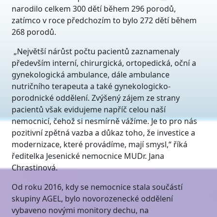
narodilo celkem 300 dětí během 296 porodů,
zatímco v roce předchozím to bylo 272 dětí během
268 porodů.
„Největší nárůst počtu pacientů zaznamenaly
především interní, chirurgická, ortopedická, oční a
gynekologická ambulance, dále ambulance
nutričního terapeuta a také gynekologicko-
porodnické oddělení. Zvýšený zájem ze strany
pacientů však evidujeme napříč celou naší
nemocnicí, čehož si nesmírně vážíme. Je to pro nás
pozitivní zpětná vazba a důkaz toho, že investice a
modernizace, které provádíme, mají smysl,“ říká
ředitelka Jesenické nemocnice MUDr. Jana
Chrastinová.
Od roku 2016, kdy se nemocnice stala součástí
skupiny AGEL, bylo novorozenecké oddělení
vybaveno novými monitory dechu, na