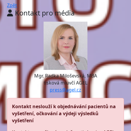
Zpět
Kontakt pro média
Mgr. Radka Miloševská, MBA
tisková mluvčí AGEL
press@agel.cz
Kontakt neslouží k objednávání pacientů na
vyšetření, očkování a výdeji výsledků
vyšetření