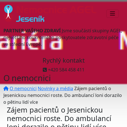
PARTNER VAŠEHO ZDRAVÍ
Jsme součástí skupiny AGEL,
největšího soukromého poskytovatele zdravotní péče
ve střední Evropě.
Rychlý kontakt
+420 584 458 411
O nemocnici
O nemocnici
Novinky a média
Zájem pacientů o
Jesenickou nemocnici roste. Do ambulancí loni dorazilo
o pětinu lidí více
Zájem pacientů o Jesenickou
nemocnici roste. Do ambulancí
loni dorazilo o pětinu lidí více