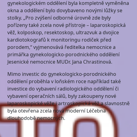
gynekologickém oddělení byla kompletně vyměněna
okna a oddělení bylo dovybaveno novými lůžky se
stolky. „Pro zvýšení odborné úrovně zde byly
pořízeny také zcela nové přístroje – laparoskopická
věž, kolposkop, resektoskop, ultrazvuk a dvojice
kardiotokografů k monitoringu rodiček před
porodem,“ vyjmenovává ředitelka nemocnice a
primářka gynekologicko-porodnického oddělení
Jesenické nemocnice MUDr. Jana Chrastinová.
Mimo investic do gynekologicko-porodnického
oddělení proběhla v loňském roce například také
investice do vybavení radiologického oddělení či
vybavení operačních sálů, byly zakoupeny nové
laparoskopické věže i artroskopická věž a slavnostně
byla otevřena zcela nová moderní Léčebna
dlouhodobě nemocných.