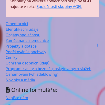
Kontakty na veškeré společnosti skupiny AGEL
najdete v sekci
Společnosti skupiny AGEL
O nemocnici
Identifikační údaje
Orgány společnosti
Zaměstnanci nemocnice
Projekty a dotace
Poděkování a pochvaly
Ceníky
Ochrana osobních údajů
Program kvality a bezpečí poskytovaných služeb
Oznamování (whistleblowing)
Novinky a média
Online formuláře:
Napište nám