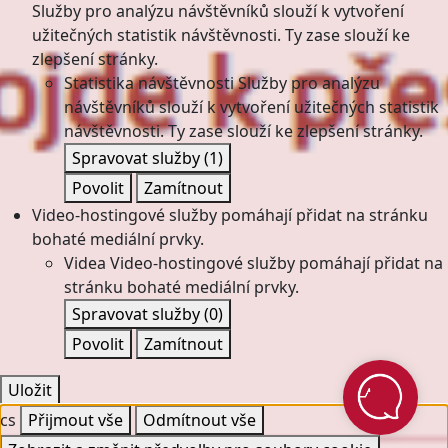
Služby pro analýzu návštěvníků slouží k vytvoření
užitečných statistik návštěvnosti. Ty zase slouží ke
zlepšení stránky.
Statistika návštěvnosti
Služby pro analýzu
návštěvníků slouží k vytvoření užitečných statistik
návštěvnosti. Ty zase slouží ke zlepšení stránky.
Spravovat služby
(1)
Povolit
Zamítnout
Video-hostingové služby pomáhají přidat na stránku
bohaté mediální prvky.
Videa
Video-hostingové služby pomáhají přidat na
stránku bohaté mediální prvky.
Spravovat služby
(0)
Povolit
Zamítnout
Uložit
cs
Přijmout vše
Odmítnout vše