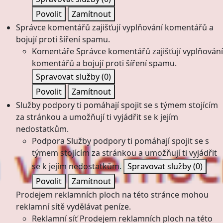
Povolit
Zamítnout
Správce komentářů zajišťují vyplňování komentářů a
bojují proti šíření spamu.
Komentáře
Správce komentářů zajišťují vyplňování
komentářů a bojují proti šíření spamu.
Spravovat služby
(0)
Povolit
Zamítnout
Služby podpory ti pomáhají spojit se s týmem stojícím
za stránkou a umožňují ti vyjádřit se k jejím
nedostatkům.
Podpora
Služby podpory ti pomáhají spojit se s
týmem stojícím za stránkou a umožňují ti vyjádřit
se k jejím nedostatkům.
Spravovat služby
(0)
Povolit
Zamítnout
Prodejem reklamních ploch na této stránce mohou
reklamní sítě vydělávat peníze.
Reklamní síť
Prodejem reklamních ploch na této