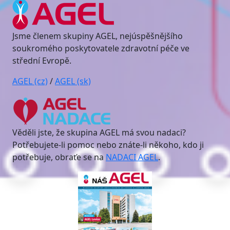
Jsme členem skupiny AGEL, nejúspěšnějšího
soukromého poskytovatele zdravotní péče ve
střední Evropě.
AGEL (cz)
/
AGEL (sk)
Věděli jste, že skupina AGEL má svou nadaci?
Potřebujete-li pomoc nebo znáte-li někoho, kdo ji
potřebuje, obraťe se na
NADACI AGEL
.