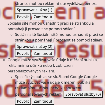
stránce mohou reklamní sítě vydělávat peníze.
Spravovat služby
(1)
Povolit
Zamítnout
Sociální sítě mohou usnadnit práci se stránkou a
pomáhají jí prosadit se pomocí sdílení.
Sociální sítě
Sociální sítě mohou usnadnit práci se
stránkou a pomáhají jí prosadit se pomocí sdílení.
Spravovat služby
(2)
Povolit
Zamítnout
Google může využívat vaše údaje k měření publika,
reklamnímu účinku nebo k zobrazení
personalizovaných reklam.
Specifický souhlas se službami Google
Google
může využívat vaše údaje k měření publika,
reklamnímu účinku nebo k zobrazení
personalizovaných reklam.
Spravovat služby
(0)
Povolit
Zamítnout