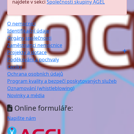
najdete v sekci
Společnosti skupiny AGEL
O nemocnici
Identifikační údaje
Orgány společnosti
Zaměstnanci nemocnice
Projekty a dotace
Poděkování a pochvaly
Ceníky
Ochrana osobních údajů
Program kvality a bezpečí poskytovaných služeb
Oznamování (whistleblowing)
Novinky a média
Online formuláře:
Napište nám