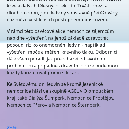
krve a dalších tělesných tekutin. Trvá-li obezita
dlouhou dobu, jsou ledviny soustavně přetěžovány,
což může vést k jejich postupnému poškození.
V rámci této osvětové akce nemocnice zájemcům
nabídne vyšetření, na jehož základě zdravotníci
posoudí riziko onemocnění ledvin - například
vyšetření moče a měření krevního tlaku. Odborníci
dále všem poradí, jak předcházet zdravotním
problémům a případné zdravotní potíže bude moci
každý konzultovat přímo s lékaři.
Ke Světovému dni ledvin se kromě Jesenické
nemocnice hlásí ve skupině AGEL v Olomouckém
kraji také Dialýza Šumperk, Nemocnice Prostějov,
Nemocnice Přerov a Nemocnice Šternberk.
Zpět