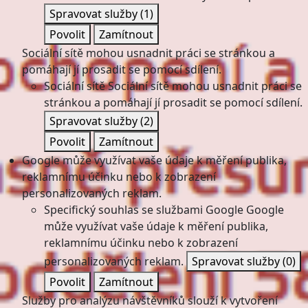
Spravovat služby
(1)
Povolit
Zamítnout
Sociální sítě mohou usnadnit práci se stránkou a
pomáhají jí prosadit se pomocí sdílení.
Sociální sítě
Sociální sítě mohou usnadnit práci se
stránkou a pomáhají jí prosadit se pomocí sdílení.
Spravovat služby
(2)
Povolit
Zamítnout
Google může využívat vaše údaje k měření publika,
reklamnímu účinku nebo k zobrazení
personalizovaných reklam.
Specifický souhlas se službami Google
Google
může využívat vaše údaje k měření publika,
reklamnímu účinku nebo k zobrazení
personalizovaných reklam.
Spravovat služby
(0)
Povolit
Zamítnout
Služby pro analýzu návštěvníků slouží k vytvoření