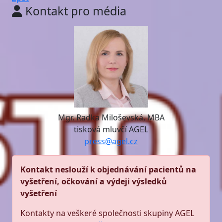
Kontakt pro média
Mgr. Radka Miloševská, MBA
tisková mluvčí AGEL
press@agel.cz
Kontakt neslouží k objednávání pacientů na
vyšetření, očkování a výdeji výsledků
vyšetření
Kontakty na veškeré společnosti skupiny AGEL