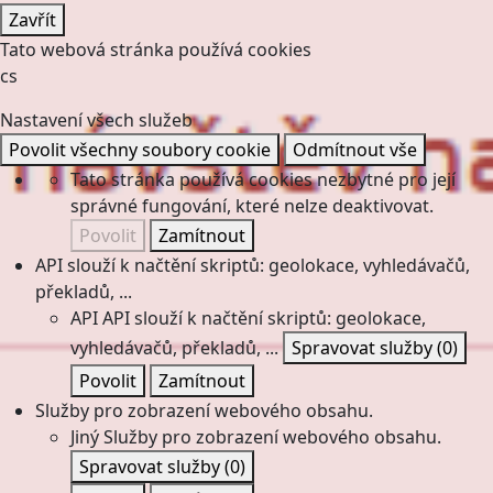
Zavřít
Tato webová stránka používá cookies
cs
Nastavení všech služeb
Povolit všechny soubory cookie
Odmítnout vše
Tato stránka používá cookies nezbytné pro její
správné fungování, které nelze deaktivovat.
Povolit
Zamítnout
API slouží k načtění skriptů: geolokace, vyhledávačů,
překladů, ...
API
API slouží k načtění skriptů: geolokace,
vyhledávačů, překladů, ...
Spravovat služby
(0)
Povolit
Zamítnout
Služby pro zobrazení webového obsahu.
Jiný
Služby pro zobrazení webového obsahu.
Spravovat služby
(0)