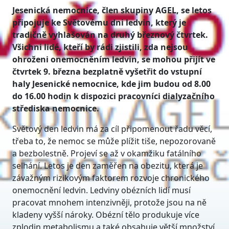
Jesenická nemocnice, člen skupiny AGEL, se letos
připojuje ke Světovému dni ledvin, který je
tradičně vyhlašován na druhý březnový čtvrtek.
Všichni lidé, kteří by rádi zjistili, zda nejsou
ohroženi onemocněním ledvin, se mohou přijít ve
čtvrtek 9. března bezplatně vyšetřit do vstupní
haly Jesenické nemocnice, kde jim budou od 8.00
do 16.00 hodin k dispozici pracovníci dialyzačního
střediska nemocnice.
Světový den ledvin má za cíl připomenout řadu věcí,
třeba to, že nemoc se může plížit tiše, nepozorovaně
a bezbolestně. Projeví se až v okamžiku fatálního
selhání. Letos je den zaměřen na obezitu, která je
závažným rizikovým faktorem rozvoje chronického
onemocnění ledvin. Ledviny obézních lidí musí
pracovat mnohem intenzivněji, protože jsou na ně
kladeny vyšší nároky. Obézní tělo produkuje více
zplodin metabolismu a také obsahuje větší množství