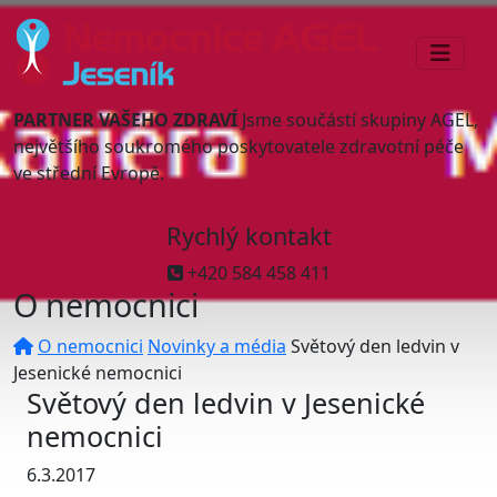
PARTNER VAŠEHO ZDRAVÍ
Jsme součástí skupiny AGEL,
největšího soukromého poskytovatele zdravotní péče
ve střední Evropě.
Rychlý kontakt
+420 584 458 411
O nemocnici
O nemocnici
Novinky a média
Světový den ledvin v
Jesenické nemocnici
Světový den ledvin v Jesenické
nemocnici
6.3.2017