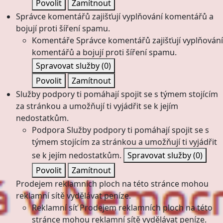
Povolit
Zamítnout
Správce komentářů zajišťují vyplňování komentářů a
bojují proti šíření spamu.
Komentáře
Správce komentářů zajišťují vyplňování
komentářů a bojují proti šíření spamu.
Spravovat služby
(0)
Povolit
Zamítnout
Služby podpory ti pomáhají spojit se s týmem stojícím
za stránkou a umožňují ti vyjádřit se k jejím
nedostatkům.
Podpora
Služby podpory ti pomáhají spojit se s
týmem stojícím za stránkou a umožňují ti vyjádřit
se k jejím nedostatkům.
Spravovat služby
(0)
Povolit
Zamítnout
Prodejem reklamních ploch na této stránce mohou
reklamní sítě vydělávat peníze.
Reklamní síť
Prodejem reklamních ploch na této
stránce mohou reklamní sítě vydělávat peníze.